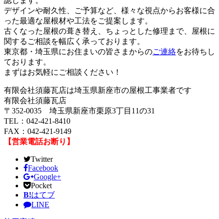
認します。
デザインや耐久性、ご予算など、様々な視点からお客様に合
った最適な屋根材や工法をご提案します。
古くなった屋根の葺き替え、ちょっとした修理まで、屋根に
関するご相談を幅広く承っております。
東京都・埼玉県にお住まいの皆さまからの
ご連絡
をお待ちし
ております。
まずはお気軽にご相談ください！
有限会社須藤瓦店は埼玉県新座市の屋根工事業者です
有限会社須藤瓦店
〒352-0035 埼玉県新座市栗原3丁目11の31
TEL：042-421-8410
FAX：042-421-9149
【営業電話お断り】
Twitter
Facebook
Google+
Pocket
B!
はてブ
LINE